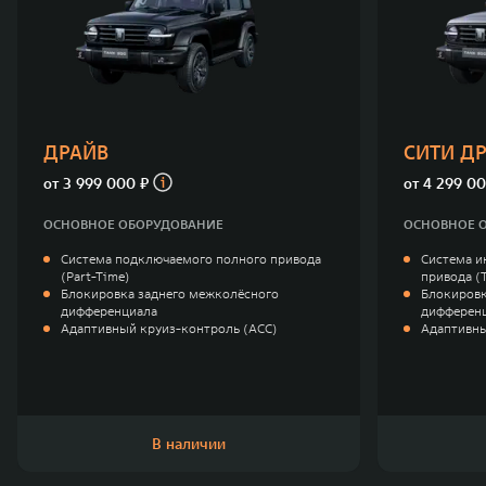
ДРАЙВ
СИТИ Д
от
3 999 000 ₽
от
4 299 00
ОСНОВНОЕ ОБОРУДОВАНИЕ
ОСНОВНОЕ 
Система подключаемого полного привода
Система и
(Part-Time)
привода (
Блокировка заднего межколёсного
Блокировк
дифференциала
дифферен
Адаптивный круиз-контроль (ACC)
Адаптивны
В наличии