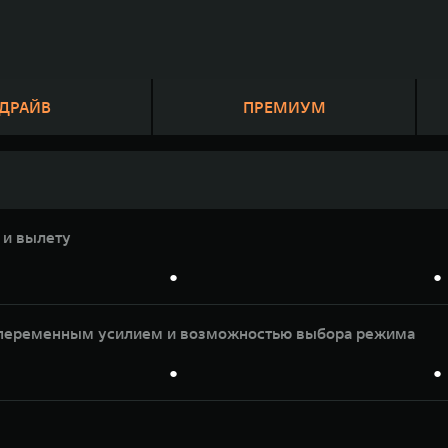
 ДРАЙВ
ПРЕМИУМ
 и вылету
●
●
с переменным усилием и возможностью выбора режима
●
●