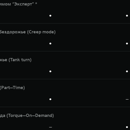
мом “Эксперт” *
●
●
бездорожье (Creep mode)
●
●
ье (Tank turn)
●
●
(Part—Time)
●
—
ода (Torque—On—Demand)
—
●