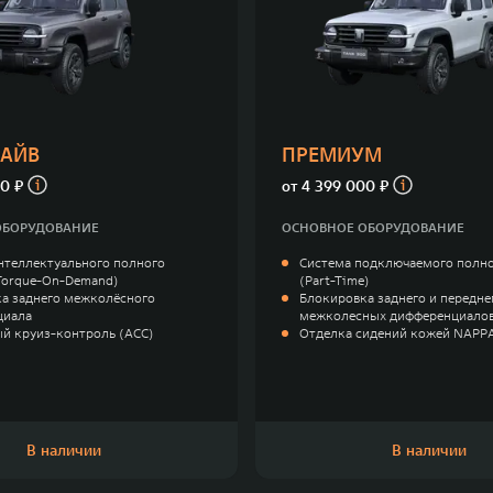
РАЙВ
ПРЕМИУМ
0 ₽
от
4 399 000 ₽
ОБОРУДОВАНИЕ
ОСНОВНОЕ ОБОРУДОВАНИЕ
нтеллектуального полного
Система подключаемого полно
Torque-On-Demand)
(Part-Time)
а заднего межколёсного
Блокировка заднего и передне
циала
межколесных дифференциало
й круиз-контроль (ACC)
Отделка сидений кожей NAPP
В наличии
В наличии