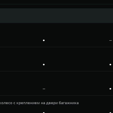
●
—
●
●
—
●
колесо с креплением на двери багажника
●
●