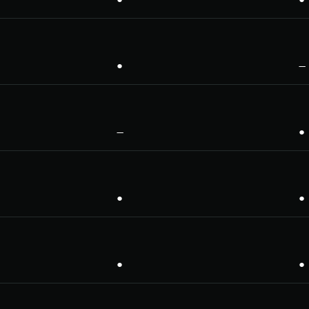
●
—
—
●
●
●
●
●