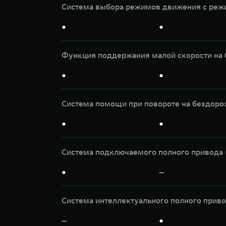
Система выбора режимов движения с режи
●
●
Функция поддержания малой скорости на 
●
●
Система помощи при повороте на бездорож
●
●
Система подключаемого полного привода 
●
—
Система интеллектуального полного прив
—
●