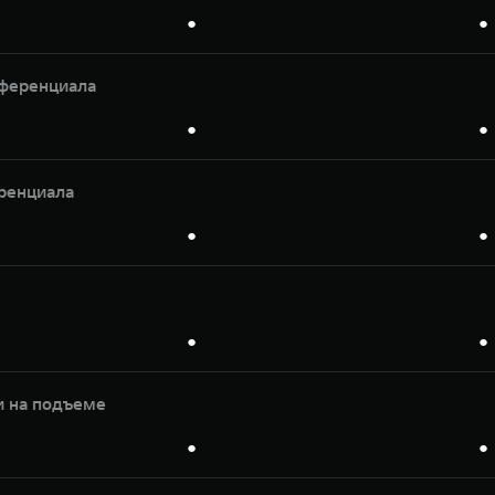
●
●
ференциала
●
●
ренциала
●
●
●
●
и на подъеме
●
●