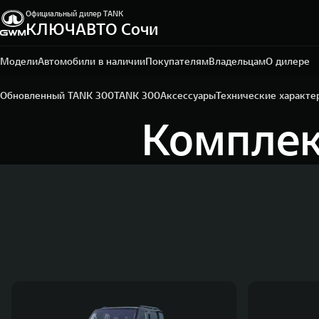
Официальный дилер TANK
КЛЮЧАВТО Сочи
Сочи, ул. Кипарисовая, 16/1
+7 (862) 445-62-01
Модели
Автомобили в наличии
Покупателям
Владельцам
О дилере
Обновленный TANK 300
TANK 300
Аксессуары
Технические характе
Комплек