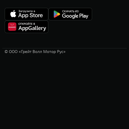
© ООО «Грейт Волл Мотор Рус»