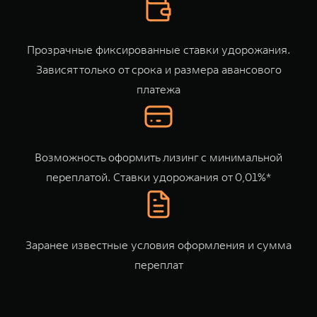
TANK Финансы
Сервис
Корпоративным клиентам
Специальные предложения
Прозрачные фиксированные ставки удорожания.
Моторные масла
Зависят только от срока и размера авансового
TANK ФИНАНСЫ
платежа
TANK Кредит
ЦИФРОВЫЕ СЕРВИСЫ TANK
TANK Лизинг
Цифровые сервисы TANK
TANK 500
TANK 700
TANK Страхование
Подписки
Возможность оформить лизинг с минимальной
Веди за собой
Сила признан
от 6 499 000 ₽
от 10 199 
переплатой. Ставки удорожания от 0,01%*
Заранее известные условия оформления и сумма
переплат