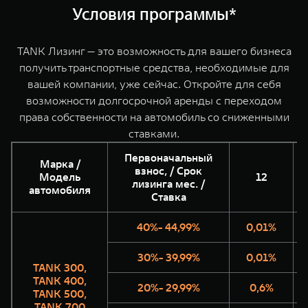
WEY 07
WEY 05
Условия программы*
Расширяя границы комфорта
Эстетика ново
от 6 149 000 ₽
от 5 699 0
TANK Лизинг — это возможность для вашего бизнеса
получить транспортные средства, необходимые для
вашей компании, уже сейчас. Откройте для себя
возможности долгосрочной аренды с переходом
права собственности на автомобиль со сниженными
ставками.
Первоначальный
Марка /
взнос, / Срок
Модель
12
лизинга мес. /
WEY 80
WEY 80 Л
автомобиля
Ставка
Масштаб возможностей
Масштаб возм
от 6 449 000 ₽
от 8 099 0
40%- 44,99%
0,01%
30%- 39,99%
0,01%
TANK 300,
TANK 400,
20%- 29,99%
0,6%
TANK 500,
TANK 700