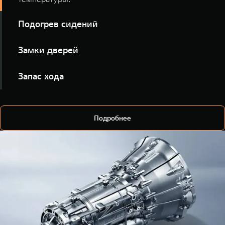
Подогрев сидений
Включайте подогрев всех сидений или отдельных
Замки дверей
мест голосом, ещё до выхода из дома.
Уточняйте статус замков и закрывайте автомобиль
Запас хода
удалённо, не открывая приложение.
Узнавайте уровень топлива и ориентировочную
дальность поездки.
Подробнее