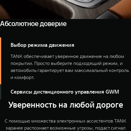
Абсолютное доверие
Выбор режима движения
TANK обеспечивает уверенное движение на любом
покрытии. Просто выберите подходящий режим, и
автомобиль гарантирует вам максимальный контроль
и комфорт.
Сервисы дистанционного управления GWM
Уверенность на любой дороге
Управляйте климатом, вентиляцией и многим другим
c помощью сервисов дистанционного управления
GWM.
С помощью множества электронных ассистентов TANK
заранее распознает возможные угрозы, подаст сигнал