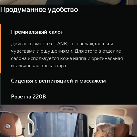
Продуманное удобство
Премиальный салон
Двигаясь вместе с TANK, ты наслаждаешься
чувствами и ощущениями. Для этого в отделке
салона используется кожа наппа и оригинальная
итальянская алькантара.
Сиденья с вентиляцией и массажем
TANK для тех, чья цель — изучить всю полноту мира.
Розетка 220В
Специально созданные для долгих поездок кресла
поддержат твой настрой на свершения и не дадут
TANK заботится о каждой детали вашего комфорта.
переутомиться.
Чтобы вы чувствовали себя как дома даже в дороге,
мы оборудовали багажник полноценной розеткой.