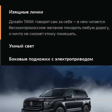
Изящные линии
Дизайн TANK говорит сам за себя — в нем читается
бескомпромиссное желание покорить любую дорогу,
и ничто не сможет этому помешать.
Умный свет
Светодиодные фары TANK не просто мощные. Их
Боковые подножки с электроприводом
интеллектуальная система реагирует на свет фар
встречного движения и переключает режим работы с
Путешествие на сотни километров начинается с
дальнего света на ближний.
одного шага. И TANK уже продумал этот шаг вместе с
тобой.