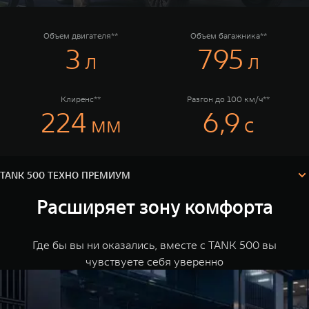
TANK Финансы
Сервис
Корпоративным клиентам
Специальные предложения
Объем двигателя**
Объем багажника**
3
795
л
л
Моторные масла
TANK ФИНАНСЫ
TANK Кредит
ЦИФРОВЫЕ СЕРВИСЫ TANK
Клиренс**
Разгон до 100 км/ч**
TANK 500 ТЕХНО ПРЕМИУМ
224
6,9
TANK 500 СИТИ ПРЕМИУМ
мм
с
TANK Лизинг
Цифровые сервисы TANK
TANK 500 ОНИКС
TANK 500
TANK 700
Комплектации и цены
TANK Страхование
Подписки
Веди за собой
Сила признани
Технические характеристики
от 6 499 000 ₽
от 10 199 
Конфигуратор
TANK 500 ТЕХНО ПРЕМИУМ
Расширяет зону комфорта
Где бы вы ни оказались, вместе с TANK 500 вы
чувствуете себя уверенно