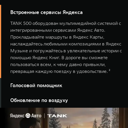
Встроенные сервисы Яндекса
TANK 500 оборудован мультимедийной системой с
интегрированными сервисами Яндекс Авто.
Прокладывайте маршруты в Яндекс Карты,
наслаждайтесь любимыми композициями в Яндекс
Музыке и погружайтесь в увлекательные истории с
помощью Яндекс Книг. В дороге вы сможете
пользоваться всем, к чему давно привыкли,
превращая каждую поездку в удовольствие. ²
Голосовой помощник
Встроенный голосовой помощник TANK 500
Обновление по воздуху
позволяет управлять функциями автомобиля и
мультимедиа, не отвлекаясь от дороги: регулировать
Обновление программного обеспечения вашего
климат-контроль, открывать окна и дверь багажника,
автомобиля доступно онлайн, без посещения
переключать музыку и
прокладывать маршруты
, а
дилерского центра. Несколько простых шагов — и вы