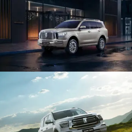
WEY 07
WEY 05
Расширяя границы комфорта
Эстетика ново
от 6 149 000 ₽
от 5 699 00
WEY 80
WEY 80 Л
Масштаб возможностей
Масштаб возм
от 6 449 000 ₽
от 8 099 0