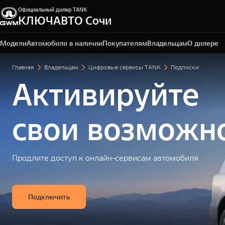
Официальный дилер TANK
КЛЮЧАВТО Сочи
Сочи, ул. Кипарисовая, 16/1
+7 (862) 445-62-01
Модели
Автомобили в наличии
Покупателям
Владельцам
О дилере
Главная
Владельцам
Цифровые сервисы TANK
Подписки
Активируйте
свои возможн
Продлите доступ к онлайн-сервисам автомобиля
Подключить