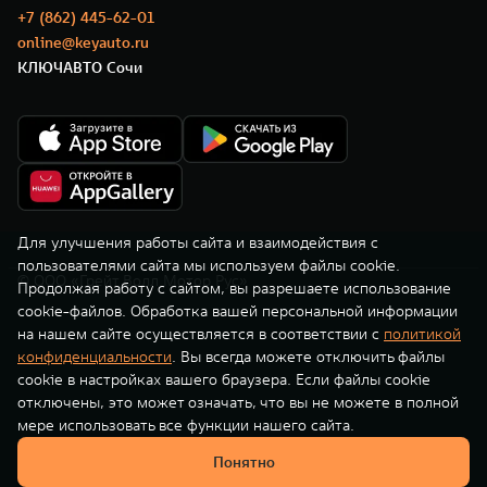
TANK Финансы
Сервис
+7 (862) 445-62-01
online@keyauto.ru
Корпоративным клиентам
Специальные предложения
КЛЮЧАВТО Сочи
TANK 500
TANK 700
Моторные масла
Веди за собой
Сила признания
TANK ФИНАНСЫ
от 6 499 000 ₽
от 10 199 000 ₽
TANK Кредит
ЦИФРОВЫЕ СЕРВИСЫ TANK
TANK Лизинг
Цифровые сервисы TANK
TANK Страхование
Подписки
Для улучшения работы сайта и взаимодействия с
пользователями сайта мы используем файлы cookie.
© ООО «Грейт Волл Мотор Рус»
WEY 07
WEY 05
Продолжая работу с сайтом, вы разрешаете использование
cookie-файлов. Обработка вашей персональной информации
Расширяя границы комфорта
Эстетика нового времени
на нашем сайте осуществляется в соответствии с
политикой
от 6 149 000 ₽
от 5 699 000 ₽
конфиденциальности
. Вы всегда можете отключить файлы
cookie в настройках вашего браузера. Если файлы cookie
отключены, это может означать, что вы не можете в полной
мере использовать все функции нашего сайта.
Понятно