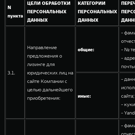
ЦЕЛИ ОБРАБОТКИ
КАТЕГОРИИ
ПЕРЕ
N
ПЕРСОНАЛЬНЫХ
ПЕРСОНАЛЬНЫХ
ПЕРС
пункта
ДАННЫХ
ДАННЫХ
ДАНН
- фам
отчес
Направление
общие:
- № т
предложения о
- адр
лизинге для
почты
3.1.
юридических лиц на
- дан
сайте Компании с
испол
целью дальнейшего
иные:
сайта;
приобретения:
- кук
- Yand
- фам
отчес