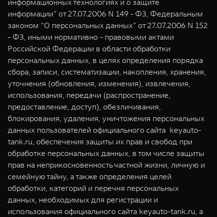
информационных технологиях и о защите
TANK Финансы
Сервис
информации” от 27.07.2006 N 149 - ФЗ, Федеральным
Корпоративным клиентам
Специальные предложения
законом “О персональных данных” от 27.07.2006 N 152
- ФЗ, иными нормативно - правовыми актами
Моторные масла
Российской Федерации в области обработки
TANK ФИНАНСЫ
персональных данных, в целях определения порядка
TANK 500
TANK 700
TANK Кредит
ЦИФРОВЫЕ СЕРВИСЫ TANK
сбора, записи, систематизации, накопления, хранения,
Веди за собой
Сила признания
уточнения (обновления, изменения), извлечения,
от 6 499 000 ₽
от 10 199 000 ₽
TANK Лизинг
Цифровые сервисы TANK
использования, передачи (распространение,
предоставление, доступ), обезличивания,
TANK Страхование
Подписки
блокирования, удаления, уничтожения персональных
данных пользователей официального сайта keyauto-
tank.ru, обеспечения защиты их прав и свобод при
обработке персональных данных, в том числе защиты
прав на неприкосновенность частной жизни, личную и
WEY 07
WEY 05
семейную тайну, а также определения целей
обработки, категорий и перечня персональных
Расширяя границы комфорта
Эстетика нового врем
от 6 149 000 ₽
от 5 699 000 ₽
данных, необходимых для регистрации и
использования официального сайта keyauto-tank.ru, а