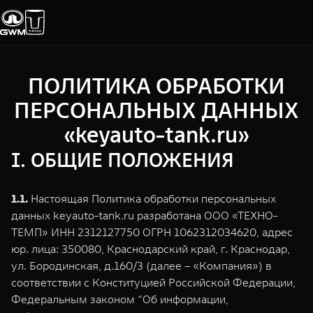
ПОЛИТИКА ОБРАБОТКИ
Покупателям
Владельцам
О дилере
Модели
ПЕРСОНАЛЬНЫХ ДАННЫХ
«keyauto-tank.ru»
ВЫБОР АВТОМОБИЛЯ
ГАРАНТИЯ И ПОДДЕРЖКА
ИНФОРМАЦИЯ
I. ОБЩИЕ ПОЛОЖЕНИЯ
Спецпредложения
Гарантия
О нас
Конфигуратор
Помощь на дороге
35 лет GWM
1.1.
Настоящая Политика обработки персональных
данных keyauto-tank.ru разработана ООО «ТЕХНО-
Тест-драйв
GWM ТЕХ ДЕНЬ
ТЕМП» ИНН 2312127750 ОГРН 1062312034620, адрес
СЕРВИС
TANK 300
TANK 400
юр. лица: 350080, Краснодарский край, г. Краснодар,
Зарядные станции
Новости
Калькулятор ТО
Следуй за открытиями
За пределы возможног
ул. Бородинская, д.160/3 (далее – «Компания») в
от 3 999 000 ₽
от 5 599 000 ₽
соответствии с Конституцией Российской Федерации,
Нулевое ТО
ПОКУПКА АВТОМОБИЛЯ
Федеральным законом “Об информации,