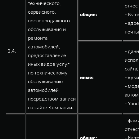
технического,
отчес
сервисного,
общие:
- № т
послепродажного
- адр
обслуживания и
почты
ремонта
автомобилей,
3.4.
- дан
предоставление
испол
иных видов услуг
сайта;
по техническому
иные:
- кук
обслуживанию
- мод
автомобилей
автом
посредством записи
- Yand
на сайте Компании:
- фам
отчес
общие:
- № т