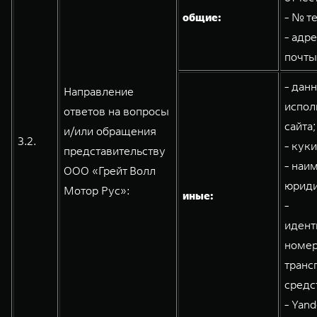
общие:
- № т
- адр
почты
- дан
Направление
испол
ответов на вопросы
сайта;
и/или обращения
3.2.
- кук
представительству
- наи
ООО «Грейт Волл
юриди
Мотор Рус»:
иные:
-
идент
номе
транс
средс
- Yand