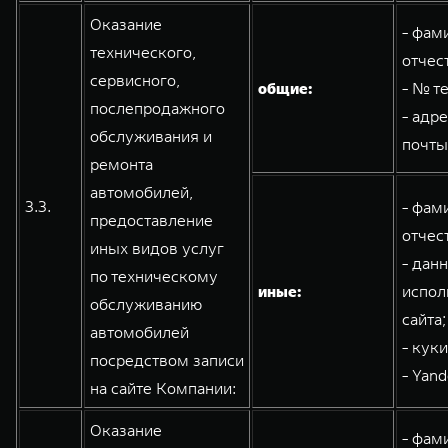
Оказание
- фам
технического,
отчес
сервисного,
общие:
- № т
послепродажного
- адр
обслуживания и
почты
ремонта
автомобилей,
3.3.
- фам
предоставление
отчес
иных видов услуг
- дан
по техническому
иные:
испол
обслуживанию
сайта;
автомобилей
- кук
посредством записи
- Yand
на сайте Компании:
Оказание
- фам