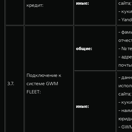
иные:
сайта;
кредит:
- кук
- Yand
- фам
отчес
общие:
- № т
- адр
почты
Подключение к
- дан
3.7.
системе GWM
испол
FLEET:
сайта;
- кук
иные:
- наи
юриди
- GWM