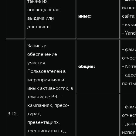
также их
испол
последующая
иные:
сайта;
выдача или
- кук
доставка:
- Yand
Запись и
- фам
обеспечение
отчес
участия
общие:
- № т
Пользователей в
- адр
мероприятиях и
почты
иных активностях, в
том числе PR –
кампаниях, пресс-
- фам
3.12.
турах,
отчес
презентациях,
- дан
треннингах и т.д.,
испол