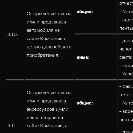
отчес
общие:
- № т
Оформление заказа
- адр
и/или предзаказа
почты
автомобиля на
3.10.
сайте Компании с
- дан
целью дальнейшего
испол
приобретения:
иные:
сайта;
- кук
- Yand
- фам
Оформление заказа
отчес
и/или предзаказа
общие:
- № т
аксессуаров и/или
- адр
иных товаров на
почты
3.11.
сайте Компании, а
- дан