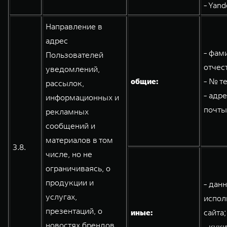
- Yand
Направление в
адрес
- фам
Пользователей
отчес
уведомлений,
общие:
- № т
рассылок,
- адр
информационных и
почты
рекламных
сообщений и
материалов в том
3.8.
числе, но не
ограничиваясь, о
продукции и
- дан
услугах,
испол
презентаций, о
иные:
сайта;
новостях брендов
- кук