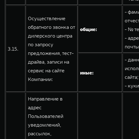
- фам
Осуществление
отчес
обратного звонка от
общие:
- № т
дилерского центра
- адр
по запросу
почты
3.15.
предложения, тест-
- дан
драйва, записи на
испол
сервис на сайте
иные:
сайта;
Компании:
- кук
Направление в
адрес
Пользователей
уведомлений,
рассылок,