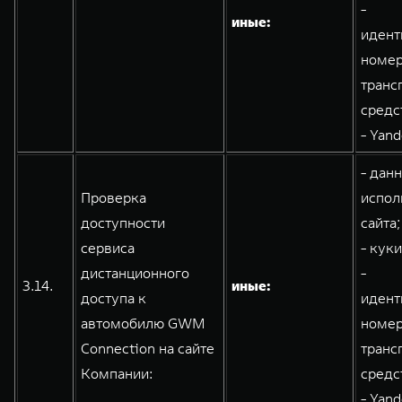
-
иные:
идент
номе
транс
средс
- Yand
- дан
Проверка
испол
доступности
сайта;
сервиса
- кук
дистанционного
-
3.14.
иные:
доступа к
идент
автомобилю GWM
номе
Connection на сайте
транс
Компании:
средс
- Yand