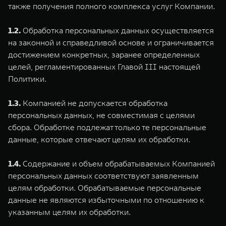
также получения полного комплекса услуг Компании.
1.2.
Обработка персональных данных осуществляется
на законной и справедливой основе и ограничивается
достижением конкретных, заранее определенных
целей, регламентированных Главой III настоящей
WEY 80
WEY 80 Лаундж
Политики.
Масштаб возможностей
Масштаб возможносте
от 6 449 000 ₽
от 8 099 000 ₽
1.3.
Компанией не допускается обработка
персональных данных, не совместимая с целями
сбора. Обработке подлежат только те персональные
данные, которые отвечают целям их обработки.
1.4.
Содержание и объем обрабатываемых Компанией
персональных данных соответствуют заявленным
целям обработки. Обрабатываемые персональные
данные не являются избыточными по отношению к
указанным целям их обработки.