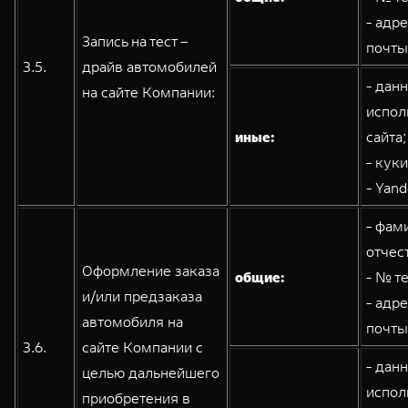
- адр
Запись на тест –
почты
3.5.
драйв автомобилей
- дан
на сайте Компании:
испол
иные:
сайта;
- кук
- Yand
- фам
отчес
Оформление заказа
общие:
- № т
и/или предзаказа
- адр
автомобиля на
почты
3.6.
сайте Компании с
- дан
целью дальнейшего
испол
приобретения в