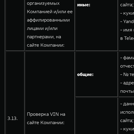
организуемых
иные:
сайта;
Компанией и/или ее
- кук
аффилированными
- Yand
лицами и/или
- имя
партнерами, на
в Tele
сайте Компании:
- фам
отчес
общие:
- № т
- адр
почты
- дан
испол
Проверка VIN на
3.13.
сайта;
сайте Компании:
- кук