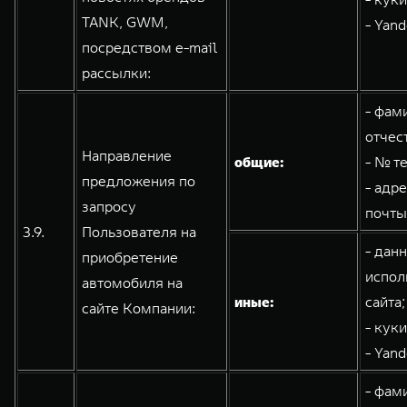
TANK, GWM,
- Yand
посредством e-mail
рассылки:
- фам
отчес
Направление
общие:
- № т
предложения по
- адр
запросу
почты
3.9.
Пользователя на
- дан
приобретение
испол
автомобиля на
иные:
сайта;
сайте Компании:
- кук
- Yand
- фам