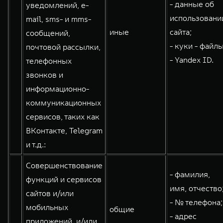
- данные об
уведомлений, e-
использовани
mail, sms- и mms-
иные
сайта;
сообщений,
- куки - файлы
почтовой рассылки,
- Yandex ID.
телефонных
звонков и
информационно-
коммуникационных
сервисов, таких как
ВКонтакте, Telegram
и т.д.:
Совершенствование
- фамилия,
функций и сервисов
имя, отчество
сайтов и/или
- № телефона;
мобильных
общие
- адрес
приложений, и/или