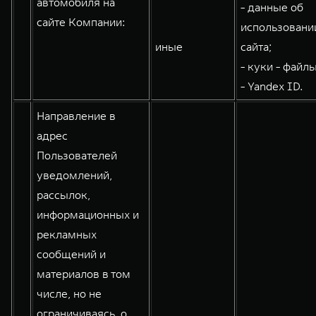
автомобиля на
- данные об
WEY 80
WEY 80 Лаундж
сайте Компании:
использовани
Масштаб возможностей
Масштаб возможностей
иные
сайта;
от 6 449 000 ₽
от 8 099 000 ₽
- куки - файлы
- Yandex ID.
Направление в
адрес
Пользователей
уведомлений,
рассылок,
информационных и
рекламных
сообщений и
материалов в том
числе, но не
ограничиваясь, о