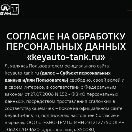
СОГЛАСИЕ НА ОБРАБОТКУ
Покупателям
Владельцам
О дилере
Модели
ПЕРСОНАЛЬНЫХ ДАННЫХ
«keyauto-tank.ru»
ВЫБОР АВТОМОБИЛЯ
ГАРАНТИЯ И ПОДДЕРЖКА
ИНФОРМАЦИЯ
Я, являясь Пользователем официального сайта
Спецпредложения
Гарантия
О нас
keyauto-tank.ru
(далее – Субъект персональных
данных и/или Пользователь)
свободно, своей волей и
Конфигуратор
Помощь на дороге
35 лет GWM
в своем интересе, в соответствии с Федеральным
законом от 27.07.2006 N 152 - ФЗ «О персональных
Тест-драйв
GWM ТЕХ ДЕНЬ
TANK 300
TANK 400
СЕРВИС
данных», посредством проставления «галочки» в
Следуй за открытиями
За пределы возможного
Зарядные станции
Новости
соответствующем чек – боксе на официальном сайте
от 3 999 000 ₽
от 5 599 000 ₽
Калькулятор ТО
keyauto-tank.ru, подписываю настоящее Согласие и
Нулевое ТО
выражаю ООО «ТЕХНО-ТЕМП» ИНН 2312127750 ОГРН
ПОКУПКА АВТОМОБИЛЯ
1062312034620, адрес юр. лица: 350080,