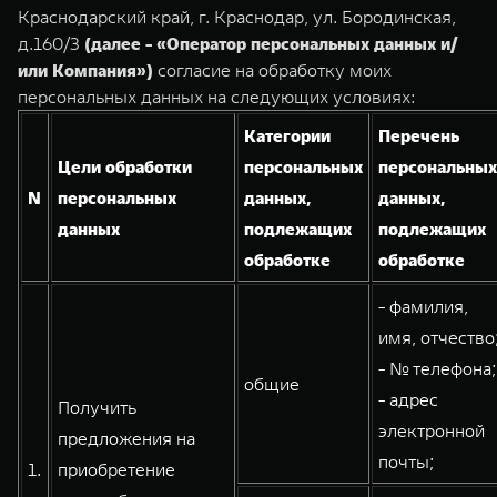
TANK Финансы
Сервис
Краснодарский край, г. Краснодар, ул. Бородинская,
д.160/3
(далее - «Оператор персональных данных и/
Корпоративным клиентам
Специальные предложения
или Компания»)
согласие на обработку моих
TANK 500
TANK 700
Моторные масла
персональных данных на следующих условиях:
Веди за собой
Сила признания
TANK ФИНАНСЫ
от 6 499 000 ₽
от 10 199 000 ₽
Категории
Перечень
TANK Кредит
ЦИФРОВЫЕ СЕРВИСЫ TANK
Цели обработки
персональных
персональных
N
персональных
данных,
данных,
TANK Лизинг
Цифровые сервисы TANK
данных
подлежащих
подлежащих
TANK Страхование
Подписки
обработке
обработке
WEY 07
WEY 05
- фамилия,
Расширяя границы комфорта
Эстетика нового времени
имя, отчество
от 6 149 000 ₽
от 5 699 000 ₽
- № телефона;
общие
- адрес
Получить
электронной
предложения на
почты;
1.
приобретение