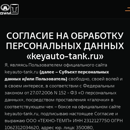
СОГЛАСИЕ НА ОБРАБОТКУ
Покупателям
Владельцам
О дилере
Модели
ПЕРСОНАЛЬНЫХ ДАННЫХ
«keyauto-tank.ru»
ВЫБОР АВТОМОБИЛЯ
ГАРАНТИЯ И ПОДДЕРЖКА
ИНФОРМАЦИЯ
Я, являясь Пользователем официального сайта
Спецпредложения
Гарантия
О нас
keyauto-tank.ru
(далее – Субъект персональных
данных и/или Пользователь)
свободно, своей волей и
Конфигуратор
Помощь на дороге
35 лет GWM
в своем интересе, в соответствии с Федеральным
законом от 27.07.2006 N 152 - ФЗ «О персональных
Тест-драйв
GWM ТЕХ ДЕНЬ
TANK 300
TANK 400
СЕРВИС
данных», посредством проставления «галочки» в
Следуй за открытиями
За пределы возможного
Зарядные станции
Новости
соответствующем чек – боксе на официальном сайте
от 3 999 000 ₽
от 5 599 000 ₽
Калькулятор ТО
keyauto-tank.ru, подписываю настоящее Согласие и
Нулевое ТО
выражаю ООО «ТЕХНО-ТЕМП» ИНН 2312127750 ОГРН
ПОКУПКА АВТОМОБИЛЯ
1062312034620, адрес юр. лица: 350080,