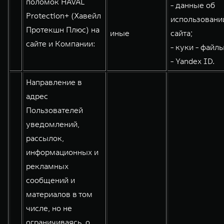
поломок HAVAL
- данные об
WEY 80
WEY 80 Лаундж
Protection+ (Хавейл
использовани
Масштаб возможностей
Масштаб возможностей
Протекшн Плюс) на
иные
сайта;
от 6 449 000 ₽
от 8 099 000 ₽
сайте и Компании:
- куки - файлы
- Yandex ID.
Направление в
адрес
Пользователей
уведомлений,
рассылок,
информационных и
рекламных
сообщений и
материалов в том
числе, но не
ограничиваясь, о