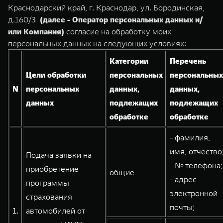
TANK Финансы
Сервис
Краснодарский край, г. Краснодар, ул. Бородинская,
д.160/3
(далее - Оператор персональных данных и/
Корпоративным клиентам
Специальные предложения
или Компания)
согласие на обработку моих
TANK 500
TANK 700
Моторные масла
персональных данных на следующих условиях:
Веди за собой
Сила признания
TANK ФИНАНСЫ
от 6 499 000 ₽
от 10 199 000 ₽
Категории
Перечень
TANK Кредит
ЦИФРОВЫЕ СЕРВИСЫ TANK
Цели обработки
персональных
персональных
N
персональных
данных,
данных,
TANK Лизинг
Цифровые сервисы TANK
данных
подлежащих
подлежащих
TANK Страхование
Подписки
обработке
обработке
WEY 07
WEY 05
- фамилия,
Расширяя границы комфорта
Эстетика нового времени
имя, отчество
Подача заявки на
от 6 149 000 ₽
от 5 699 000 ₽
- № телефона;
приобретение
общие
- адрес
программы
электронной
страхования
почты;
1.
автомобилей от