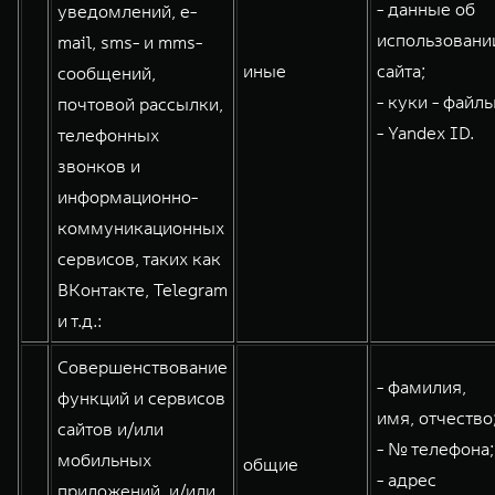
- данные об
уведомлений, e-
использовани
mail, sms- и mms-
иные
сайта;
сообщений,
- куки - файлы
почтовой рассылки,
- Yandex ID.
телефонных
звонков и
информационно-
коммуникационных
сервисов, таких как
ВКонтакте, Telegram
и т.д.:
Совершенствование
- фамилия,
функций и сервисов
имя, отчество
сайтов и/или
- № телефона;
мобильных
общие
- адрес
приложений, и/или