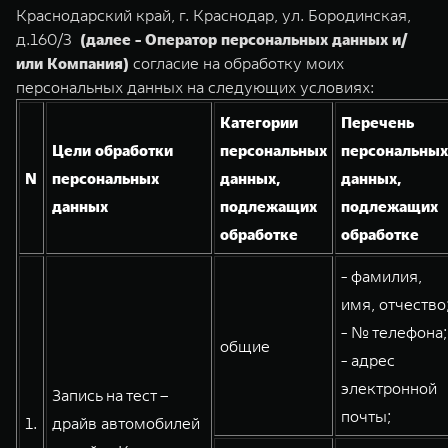
TANK Финансы
Сервис
Краснодарский край, г. Краснодар, ул. Бородинская,
д.160/3
(далее - Оператор персональных данных и/
Корпоративным клиентам
Специальные предложения
или Компания)
согласие на обработку моих
TANK 500
TANK 700
Моторные масла
персональных данных на следующих условиях:
Веди за собой
Сила признания
TANK ФИНАНСЫ
от 6 499 000 ₽
от 10 199 000 ₽
Категории
Перечень
TANK Кредит
ЦИФРОВЫЕ СЕРВИСЫ TANK
Цели обработки
персональных
персональных
N
персональных
данных,
данных,
TANK Лизинг
Цифровые сервисы TANK
данных
подлежащих
подлежащих
TANK Страхование
Подписки
обработке
обработке
WEY 07
WEY 05
- фамилия,
Расширяя границы комфорта
Эстетика нового времени
имя, отчество
от 6 149 000 ₽
от 5 699 000 ₽
- № телефона;
общие
- адрес
электронной
Запись на тест –
почты;
1.
драйв автомобилей