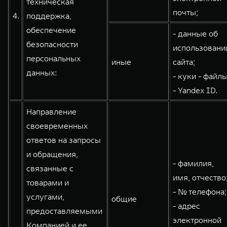
техническая
почты;
4.
поддержка,
обеспечение
- данные об
безопасности
использовани
персональных
иные
сайта;
данных:
- куки - файлы
- Yandex ID.
Направление
своевременных
ответов на запросы
и обращения,
- фамилия,
связанные с
имя, отчество
товарами и
- № телефона;
услугами,
общие
- адрес
предоставляемыми
электронной
Компанией и ее