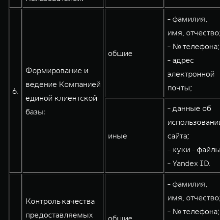
- фамилия,
имя, отчество
- № телефона;
общие
- адрес
Формирование и
электронной
ведение Компанией
почты;
6.
единой клиентской
- данные об
базы:
использовани
иные
сайта;
- куки - файлы
- Yandex ID.
- фамилия,
имя, отчество
Контроль качества
- № телефона;
предоставляемых
общие