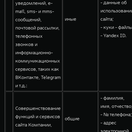
- данные об
уведомлений, e-
использовани
mail, sms- и mms-
иные
сайта;
сообщений,
- куки - файлы
почтовой рассылки,
- Yandex ID.
телефонных
звонков и
информационно-
коммуникационных
сервисов, таких как
ВКонтакте, Telegram
и т.д.:
- фамилия,
имя, отчество
Совершенствование
- № телефона;
функций и сервисов
общие
- адрес
сайта Компании,
электронной