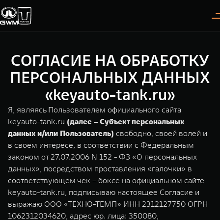
СОГЛАСИЕ НА ОБРАБОТКУ
Покупателям
Владельцам
О дилере
Модели
ПЕРСОНАЛЬНЫХ ДАННЫХ
«keyauto-tank.ru»
ВЫБОР АВТОМОБИЛЯ
ГАРАНТИЯ И ПОДДЕРЖКА
ИНФОРМАЦИЯ
Я, являясь Пользователем официального сайта
Спецпредложения
Гарантия
О нас
keyauto-tank.ru
(далее – Субъект персональных
данных и/или Пользователь)
свободно, своей волей и
Конфигуратор
Помощь на дороге
35 лет GWM
в своем интересе, в соответствии с Федеральным
законом от 27.07.2006 N 152 - ФЗ «О персональных
Тест-драйв
GWM ТЕХ ДЕНЬ
TANK 300
TANK 400
СЕРВИС
данных», посредством проставления «галочки» в
Следуй за открытиями
За пределы возможного
Зарядные станции
Новости
соответствующем чек – боксе на официальном сайте
от 3 999 000 ₽
от 5 599 000 ₽
Калькулятор ТО
keyauto-tank.ru, подписываю настоящее Согласие и
Нулевое ТО
выражаю ООО «ТЕХНО-ТЕМП» ИНН 2312127750 ОГРН
ПОКУПКА АВТОМОБИЛЯ
1062312034620, адрес юр. лица: 350080,