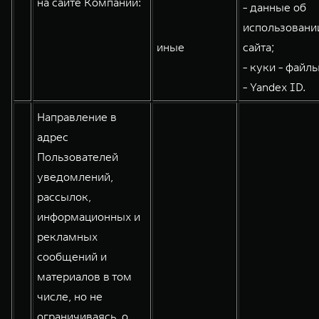
на сайте Компании:
- данные об
WEY 80
WEY 80 Лаундж
использовани
Масштаб возможностей
Масштаб возможностей
иные
сайта;
от 6 449 000 ₽
от 8 099 000 ₽
- куки - файлы
- Yandex ID.
Направление в
адрес
Пользователей
уведомлений,
рассылок,
информационных и
рекламных
сообщений и
материалов в том
числе, но не
ограничиваясь, о