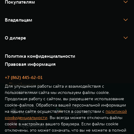
Покупателям
TANK 500
TANK 700
Спецпредложения
Тест-драйв
Владельцам
TANK Финансы
TANK Кредит
Гарантия
TANK Лизинг
Помощь на дороге
Корпоративным клиентам
О дилере
Новые цифровые сервисы TANK
Зарядные станции
Подписки
О нас
Специальные предложения
35 лет GWM
Сервис
Политика конфиденциальности
GWM ТЕХ ДЕНЬ
Нулевое ТО
Новости
Правовая информация
Моторные масла
+7 (862) 445-62-01
online@keyauto.ru
Для улучшения работы сайта и взаимодействия с
КЛЮЧАВТО Сочи
пользователями сайта мы используем файлы cookie.
Продолжая работу с сайтом, вы разрешаете использование
cookie-файлов. Обработка вашей персональной информации
на нашем сайте осуществляется в соответствии с
политикой
конфиденциальности
. Вы всегда можете отключить файлы
cookie в настройках вашего браузера. Если файлы cookie
отключены, это может означать, что вы не можете в полной