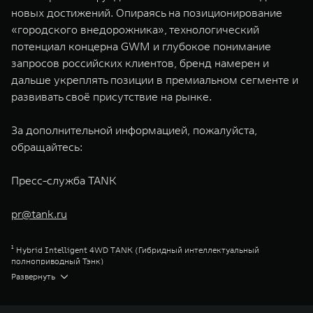
новых достижений. Опираясь на позиционирование
«городского внедорожника», технологический
потенциал концерна GWM и глубокое понимание
запросов российских клиентов, бренд намерен и
дальше укреплять позиции в премиальном сегменте и
развивать своё присутствие на рынке.
За дополнительной информацией, пожалуйста,
обращайтесь:
Пресс-служба TANK
pr@tank.ru
¹ Hybrid Intelligent 4WD TANK (Гибридный интеллектуальный
полноприводный Тэнк)
² Продажи за период Март 2023 г. – Ноябрь 2025 г.
Развернуть
³ Сити Премиум
⁴ Сити Эдвенчер
⁵ Парт-Тайм