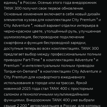
единиц ² в России. Осенью этого года внедорожник
TANK 300 получил свое первое обновление.
Основные изменения включают в себя новый дизайн
элементов кузова для комплектации City Premium ³ и
City Adventure ⁴, новый вариант отделки интерьера в
черно-красном цвете, утолщённый руль, улучшенная
шумоизоляция, беспроводное подключение
смартфона и функция беспроводной зарядки,
доступные теперь во всех комплектациях. TANK 300
предлагает выбор между профессиональным полным
приводом Part-Time ⁵ в комплектациях Adventure ⁶ и
Premium ⁷ и интеллектуальным полным приводом
Torque-on-Demand ⁸ в комплектациях City Adventure и
City Premium для комфортного ежедневного
использования в городе или на трассах. Яркой
новинкой 2025 года стал TANK 400 с просторным
салоном и технологичными мультимедийными
функциями. Внедорожник TANK 400 уже выбрали
свыше 2 200 ⁹ автовладельцев в России, для которых