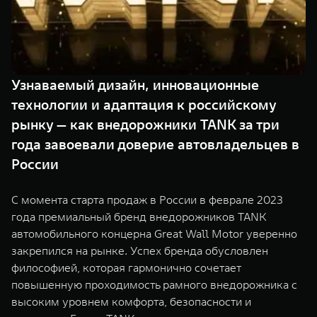
TANK Финансы
Сервис
Корпоративным клиентам
Специальные предложения
TANK 500
TANK 700
Моторные масла
Веди за собой
Сила признания
TANK ФИНАНСЫ
от 6 499 000 ₽
от 10 199 000 ₽
Узнаваемый дизайн, инновационные
TANK Кредит
ЦИФРОВЫЕ СЕРВИСЫ TANK
технологии и адаптация к российскому
рынку — как внедорожники TANK за три
TANK Лизинг
Цифровые сервисы TANK
года завоевали доверие автовладельцев в
TANK Страхование
Подписки
России
WEY 07
WEY 05
С момента старта продаж в России в феврале 2023
Расширяя границы комфорта
Эстетика нового времени
года премиальный бренд внедорожников TANK
от 6 149 000 ₽
от 5 699 000 ₽
автомобильного концерна Great Wall Motor уверенно
закрепился на рынке. Успех бренда обусловлен
философией, которая гармонично сочетает
повышенную проходимость рамного внедорожника с
высоким уровнем комфорта, безопасности и