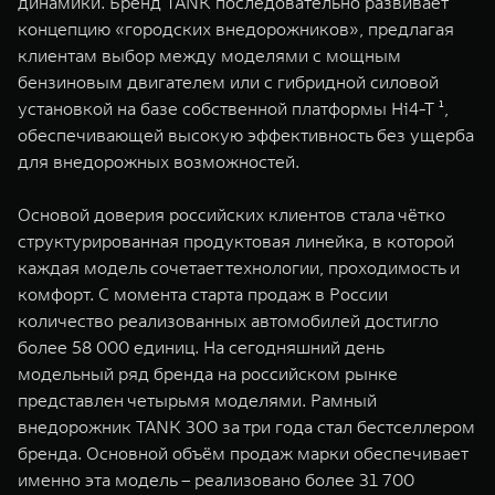
динамики. Бренд TANK последовательно развивает
WEY 80
WEY 80 Лаундж
концепцию «городских внедорожников», предлагая
Масштаб возможностей
Масштаб возможностей
клиентам выбор между моделями с мощным
от 6 449 000 ₽
от 8 099 000 ₽
бензиновым двигателем или с гибридной силовой
установкой на базе собственной платформы Hi4-T ¹,
обеспечивающей высокую эффективность без ущерба
для внедорожных возможностей.
Основой доверия российских клиентов стала чётко
структурированная продуктовая линейка, в которой
каждая модель сочетает технологии, проходимость и
комфорт. С момента старта продаж в России
количество реализованных автомобилей достигло
более 58 000 единиц. На сегодняшний день
модельный ряд бренда на российском рынке
представлен четырьмя моделями. Рамный
внедорожник TANK 300 за три года стал бестселлером
бренда. Основной объём продаж марки обеспечивает
именно эта модель – реализовано более 31 700