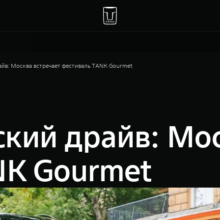
йв: Москва встречает фестиваль TANK Gourmet
кий драйв: Мос
NK Gourmet