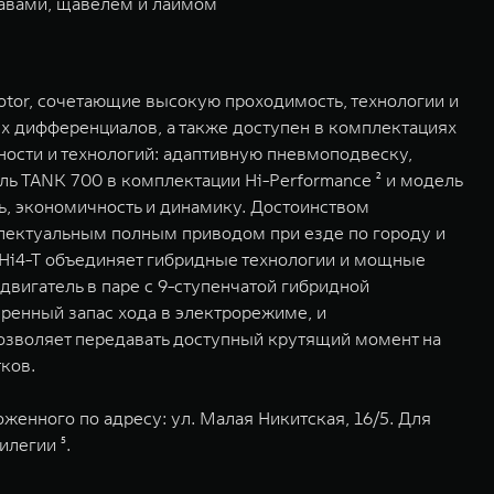
равами, щавелем и лаймом
tor, сочетающие высокую проходимость, технологии и
 дифференциалов, а также доступен в комплектациях
ости и технологий: адаптивную пневмоподвеску,
ь TANK 700 в комплектации Hi-Performance ² и модель
ть, экономичность и динамику. Достоинством
ллектуальным полным приводом при езде по городу и
Hi4-T объединяет гибридные технологии и мощные
вигатель в паре с 9-ступенчатой гибридной
ренный запас хода в электрорежиме, и
озволяет передавать доступный крутящий момент на
ков.
оженного по адресу: ул. Малая Никитская, 16/5. Для
легии ⁵.