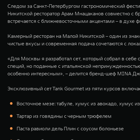
Следом за Санкт-Петербургом гастрономический фестив
Никитской ресторатор Арам Мнацаканов совместно с бр
встречается с ближневосточными акцентами – в духе ф
Камерный ресторан на Малой Никитской – один из знак
чистые вкусы и современная подача сочетаются с лок
«Для Москвы я разработал сет, который собрал в себ
специй, но поданные с итальянской непринужденностью
особенно интересным», – делится бренд-шеф MINA Джи
Эксклюзивный сет Tank Gourmet из пяти курсов включае
Восточное мезе: табуле, хумус из авокадо, хумус и
Тартар из говядины с черным трюфелем
Паста равиоли дель Плин с соусом болоньезе