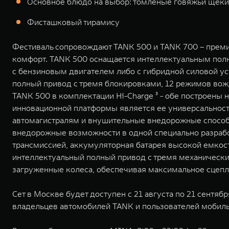
Основное блюдо на выбор: томленые говяжьи щеки 
Фисташковый тирамису
Фестиваль сопровождают TANK 500 и TANK 700 – преми
комфорт. TANK 500 оснащается интеллектуальным пол
с бензиновым двигателем либо с гибридной силовой у
полный привод с тремя блокировками, 12 режимов вожд
TANK 500 в комплектации Hi-Charge ³ - обе построены 
инновационной платформы является ее универсальност
автомагистралям и внушительные внедорожные способн
внедорожные возможности в одной специально разработ
трансмиссией, аккумуляторная батарея высокой емкос
интеллектуальный полный привод с тремя механически
загруженные колеса, обеспечивая максимальное сцепл
Сет в Москве будет доступен с 21 августа по 21 сентяб
владельцев автомобилей TANK и пользователей мобил