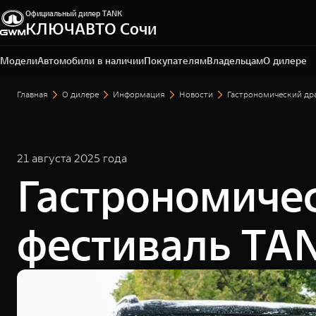
Официальный дилер TANK
КЛЮЧАВТО Сочи
Сочи, ул. Кипарисовая, 16/1
+7 (862) 445-62-01
Модели
Автомобили в наличии
Покупателям
Владельцам
О дилере
Главная
О дилере
Информация
Новости
Гастрономический дра
21 августа 2025 года
Гастрономичес
фестиваль TA