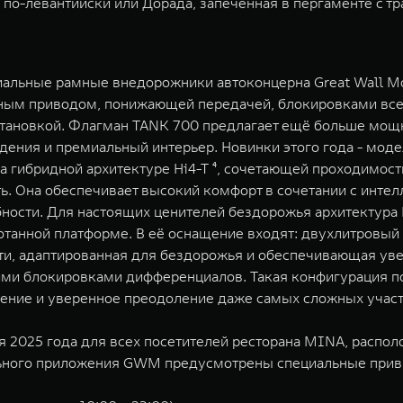
по-левантийски или Дорада, запеченная в пергаменте с т
альные рамные внедорожники автоконцерна Great Wall Mo
ным приводом, понижающей передачей, блокировками всех
становкой. Флагман TANK 700 предлагает ещё больше мощн
ения и премиальный интерьер. Новинки этого года - модел
на гибридной архитектуре Hi4-T ⁴, сочетающей проходимос
ь. Она обеспечивает высокий комфорт в сочетании с инте
ости. Для настоящих ценителей бездорожья архитектура 
анной платформе. В её оснащение входят: двухлитровый д
ти, адаптированная для бездорожья и обеспечивающая уве
ми блокировками дифференциалов. Такая конфигурация п
ение и уверенное преодоление даже самых сложных участ
ря 2025 года для всех посетителей ресторана MINA, распол
ьного приложения GWM предусмотрены специальные приви