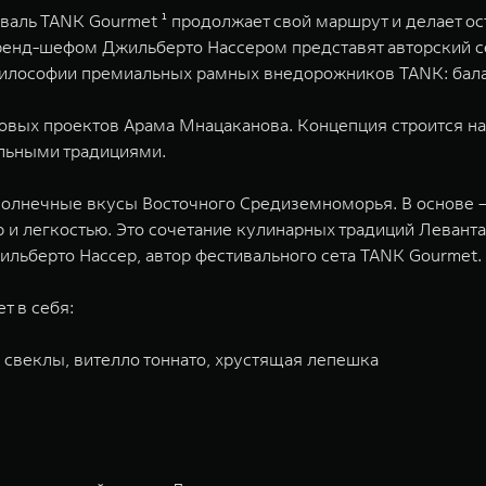
аль TANK Gourmet ¹ продолжает свой маршрут и делает ос
енд-шефом Джильберто Нассером представят авторский сет
илософии премиальных рамных внедорожников TANK: баланс
овых проектов Арама Мнацаканова. Концепция строится на 
альными традициями.
е солнечные вкусы Восточного Средиземноморья. В основе
 и легкостью. Это сочетание кулинарных традиций Левант
льберто Нассер, автор фестивального сета TANK Gourmet.
т в себя:
з свеклы, вителло тоннато, хрустящая лепешка