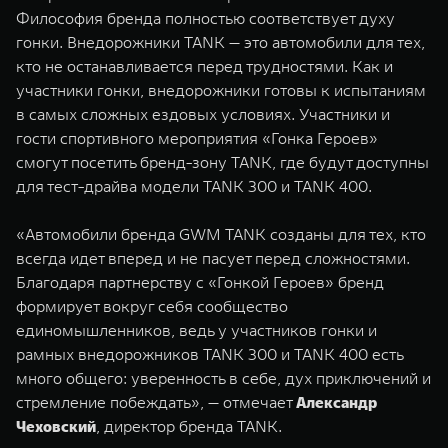
WEY 07
WEY 05
Философия бренда полностью соответствует духу
гонки. Внедорожники TANK — это автомобили для тех,
Расширяя границы комфорта
Эстетика нов
от 6 149 000 ₽
от 5 699 0
кто не останавливается перед трудностями. Как и
участники гонки, внедорожники готовы к испытаниям
в самых сложных ездовых условиях. Участники и
гости спортивного мероприятия «Гонка Героев»
смогут посетить бренд-зону TANK, где будут доступны
для тест-драйва модели TANK 300 и TANK 400.
«Автомобили бренда GWM TANK созданы для тех, кто
всегда идет вперед и не пасует перед сложностями.
WEY 80
WEY 80 
Благодаря партнерству с «Гонкой Героев» бренд
Масштаб возможностей
Масштаб воз
формирует вокруг себя сообщество
от 6 449 000 ₽
от 8 099 
единомышленников, ведь у участников гонки и
рамных внедорожников TANK 300 и TANK 400 есть
много общего: уверенность в себе, дух приключений и
стремление побеждать», — отмечает
Александр
Чеховский
, директор бренда TANK.