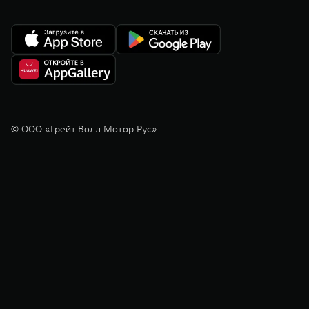
© ООО «Грейт Волл Мотор Рус»