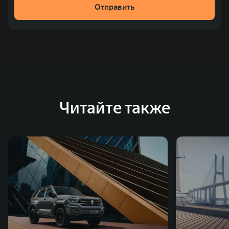
Отправить
место по объёмам продаж пикапов в Китае. На
сегодняшний день концерн GWM создал мировую
систему исследований и разработок, включая центры
в России, Китае, Японии, США, Германии, Индии,
Австрии и Южной Корее. Компания построила
глобальную систему «14+5», которая включает 10
внутренних производственных комплексов и 4
Читайте также
зарубежных – в России, Таиланде, Бразилии и Индии, а
также 5 предприятий по сборке автомобилей.