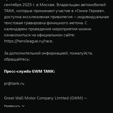
сентября 2025 г. в Москве. Владельцам автомобилей
TANK, которые принимают участие в «Гонке Героев»,
доступна эксклюзивная привилегия — индивидуальная
текстовая гравировка финишного жетона. С
календарем проведения мероприятия можно
ознакомиться на официальном сайте:
https://heroleague.ru/race
.
За дополнительной информацией, пожалуйста,
обращайтесь:
Пресс-служба GWM TANK:
pr@tank.ru
Great Wall Motor Company Limited (GWM) —
глобальный производитель внедорожников,
Развернуть
кроссоверов и пикапов, специализирующийся на