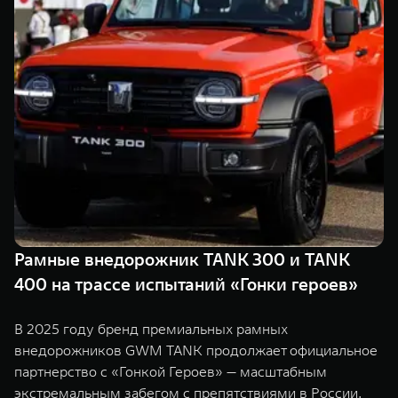
TANK Финансы
Сервис
Корпоративным клиентам
Специальные предложения
Моторные масла
TANK ФИНАНСЫ
TANK Кредит
ЦИФРОВЫЕ СЕРВИСЫ TANK
TANK Лизинг
Цифровые сервисы TANK
TANK 500
TANK 700
TANK Страхование
Подписки
Веди за собой
Сила признан
от 6 499 000 ₽
от 10 199 
Рамные внедорожник TANK 300 и TANK
400 на трассе испытаний «Гонки героев»
В 2025 году бренд премиальных рамных
внедорожников GWM TANK продолжает официальное
партнерство с «Гонкой Героев» — масштабным
экстремальным забегом с препятствиями в России.