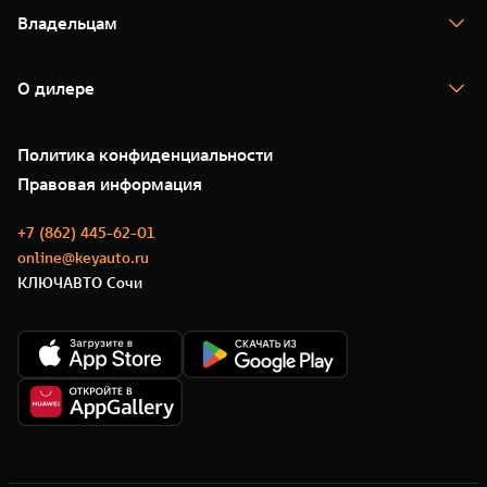
Тест-драйв
Владельцам
TANK Финансы
TANK Кредит
Гарантия
TANK Лизинг
Помощь на дороге
Корпоративным клиентам
О дилере
Новые цифровые сервисы TANK
Зарядные станции
Подписки
О нас
Специальные предложения
35 лет GWM
Сервис
Политика конфиденциальности
GWM ТЕХ ДЕНЬ
Нулевое ТО
Новости
Правовая информация
Моторные масла
+7 (862) 445-62-01
online@keyauto.ru
КЛЮЧАВТО Сочи