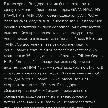
В категории «Внедорожники» были представлены
сразу три модели брендов концерна GWM: HAVAL H5,
HAVAL H9 и TANK 700. Победу одержал TANK 700 —
флагманская модель в линейке бренда. Внедорожник
оснащен адаптивной пневмоподвеской и отличается
выдающейся проходимостью, высоким уровнем
управляемости и выразительным дизайном. В России
TANK 700 доступен в четырех комплектациях:
бензиновые Premium ¹ и Superior ² с двигателем V6
мощностью 354 л. с., а также гибридные Edition One ³ и
Hi-Performance ⁴ — подзаряжаемые гибриды на
архитектуре Hi4-T ⁵ с суммарной мощностью 517 л. с. В
гибридных версиях разгон до 100 км/ч занимает 5,9
секунды, в бензиновых — 8,8 с. Максимальная
скорость достигает 190 км/ч. Благодаря
сбалансированной комбинации премиального
оснащения, мощной техники и внедорожного
потенциала, TANK 700 заслуженно завоевал титул
лучшего внедорожника по версии Гран-при «За