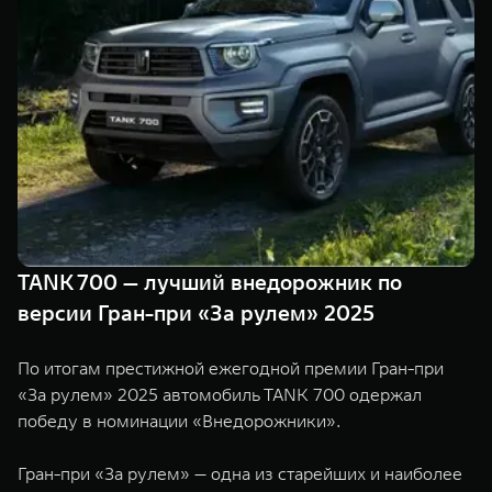
TANK Финансы
Сервис
Корпоративным клиентам
Специальные предложения
Моторные масла
TANK ФИНАНСЫ
TANK Кредит
ЦИФРОВЫЕ СЕРВИСЫ TANK
TANK Лизинг
Цифровые сервисы TANK
TANK 500
TANK 700
TANK Страхование
Подписки
Веди за собой
Сила признан
от 6 499 000 ₽
от 10 199 
TANK 700 — лучший внедорожник по
версии Гран-при «За рулем» 2025
По итогам престижной ежегодной премии Гран-при
«За рулем» 2025 автомобиль TANK 700 одержал
победу в номинации «Внедорожники».
Гран-при «За рулем» — одна из старейших и наиболее