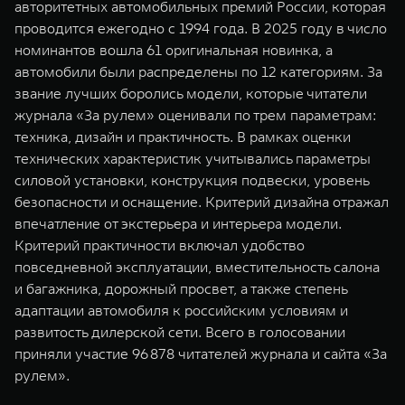
авторитетных автомобильных премий России, которая
WEY 07
WEY 05
проводится ежегодно с 1994 года. В 2025 году в число
Расширяя границы комфорта
Эстетика нов
номинантов вошла 61 оригинальная новинка, а
от 6 149 000 ₽
от 5 699 0
автомобили были распределены по 12 категориям. За
звание лучших боролись модели, которые читатели
журнала «За рулем» оценивали по трем параметрам:
техника, дизайн и практичность. В рамках оценки
технических характеристик учитывались параметры
силовой установки, конструкция подвески, уровень
безопасности и оснащение. Критерий дизайна отражал
впечатление от экстерьера и интерьера модели.
Критерий практичности включал удобство
WEY 80
WEY 80 
повседневной эксплуатации, вместительность салона
Масштаб возможностей
Масштаб воз
и багажника, дорожный просвет, а также степень
от 6 449 000 ₽
от 8 099 
адаптации автомобиля к российским условиям и
развитость дилерской сети. Всего в голосовании
приняли участие 96 878 читателей журнала и сайта «За
рулем».