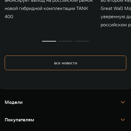
новой гибридной комплектации TANK
Great Wall M
400
уверенную д
российском р
все новости
Модели
TANK 300
TANK 400
Покупателям
TANK 500
TANK 700
Спецпредложения