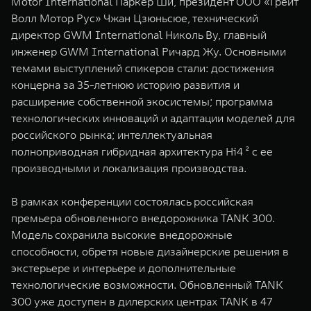
Motor International Паркер Ши, президент ООО «Грейт
WEY 80
WEY 80 Лаундж
Волл Мотор Рус» Чжан Цзюньсюе, технический
Масштаб возможностей
Масштаб возможностей
директор GWM International Николь Ву, главный
от 6 449 000 ₽
от 8 099 000 ₽
инженер GWM International Ричард Жу. Основными
темами выступлений спикеров стали: достижения
концерна за 35-летнюю историю развития и
расширение собственной экосистемы; программа
технологических инноваций и адаптации моделей для
российского рынка; интеллектуальная
полноприводная гибридная архитектура Hi4 ² с ее
производными и локализация производства.
В рамках конференции состоялась российская
премьера обновленного внедорожника TANK 300.
Модель сохранила высокие внедорожные
способности, обретя новые дизайнерские решения в
экстерьере и интерьере и дополнительные
технологические возможности. Обновленный TANK
300 уже доступен в дилерских центрах TANK в 47