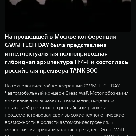
TANK Финансы
Сервис
Корпоративным клиентам
Специальные предложения
TANK 500
TANK 700
Моторные масла
Веди за собой
Сила признания
TANK ФИНАНСЫ
от 6 499 000 ₽
от 10 199 000 ₽
На прошедшей в Москве конференции
TANK Кредит
ЦИФРОВЫЕ СЕРВИСЫ TANK
GWM TECH DAY была представлена
интеллектуальная полноприводная
TANK Лизинг
Цифровые сервисы TANK
гибридная архитектура Hi4-T и состоялась
TANK Страхование
Подписки
российская премьера TANK 300
WEY 07
WEY 05
На технологической конференции GWM TECH DAY
Расширяя границы комфорта
Эстетика нового времени
¹ автомобильный концерн Great Wall Motor обозначил
от 6 149 000 ₽
от 5 699 000 ₽
ключевые этапы развития компании, поделился
стратегией развития на российском рынке и
продемонстрировал свои высокие технологические
возможности в области автомобилестроения. В
мероприятии приняли участие президент Great Wall