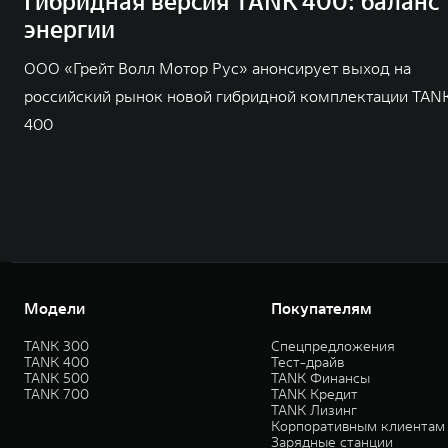
Гибридная версия TANK 400: баланс
энергии
ООО «Грейт Волл Мотор Рус» анонсирует выход на
российский рынок новой гибридной комплектации TAN
400
Модели
Покупателям
TANK 300
Спецпредложения
TANK 400
Тест-драйв
TANK 500
TANK Финансы
TANK 700
TANK Кредит
TANK Лизинг
Корпоративным клиентам
Зарядные станции