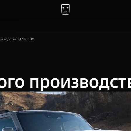
оизводства TANK 300
ого производс