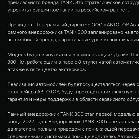
премиального бренда TANK. Это стратегическое сотруд
укрепить позиции компании на российском рынке».
Президент - Генеральный директор ООО «АВТОТОР Авто
рамного внедорожника TANK 300 запланировано на втор
автомобилей бренда, наращивание уровня локализац
Модель будет выпускаться в комплектациях Драйв, Пр
380 Нм, работающим в паре с 8-ступенчатой автоматиче
а также в пяти цветах экстерьера.
Реализация автомобилей будет осуществляться через 
с конвейера АВТОТОР, будут проходить комплексную пр
гарантия и меры поддержки в области сервисного обл
Рамный внедорожник TANK 300 стал первой моделью в 
конце 2022 года. Внедорожник TANK 300 сочетает кл
двигателем, полным приводом с понижающей передач
современными системами помощи водителю. Автомобил