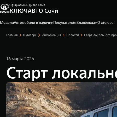
Официальный дилер TANK
КЛЮЧАВТО Сочи
Сочи, ул. Кипарисовая, 16/1
+7 (862) 445-62-01
Модели
Автомобили в наличии
Покупателям
Владельцам
О дилере
Главная
О дилере
Информация
Новости
Старт локального пр
16 марта 2026
Старт локальн