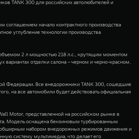
иков TANK 300 для российских автолюбителей и
ым соглашением начало контрактного производства
апное углубление технологии производства
 объемом 2 л мощностью 218 л.с., крутящим моментом
х вариантах отделки салона – черном и черно-красном,
кой Федерации. Все внедорожники TANK 300, сошедшие
го, на все автомобили будет действовать официальная
ll Motor, представленной на российском рынке в
рта. Модель оснащена бензиновым турбированным
, обширным набором внедорожных режимов движения и
ную систему мультимедиа, что делает его