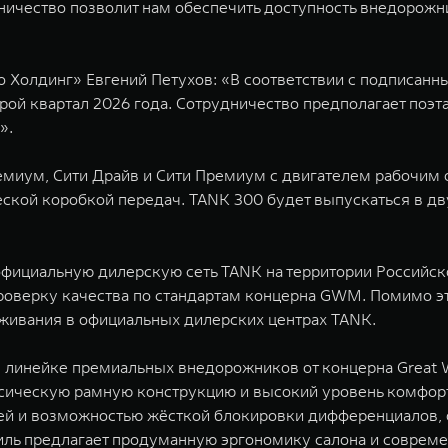
ничество позволит нам обеспечить доступность внедорожн
 Холдинг» Евгений Петухов: «В соответствии с подписанн
ой квартал 2026 года. Сотрудничество предполагает поэт
ии».
емиум, Сити Драйв и Сити Премиум с двигателем рабочим
ской коробкой передач. TANK 300 будет выпускаться в дву
официальную дилерскую сеть TANK на территории Российс
оверку качества по стандартам концерна GWM. Помимо это
уживания в официальных дилерских центрах TANK.
линейке премиальных внедорожников от концерна Great Wa
ассическую рамную конструкцию и высокий уровень комфо
ей и возможностью жёсткой блокировки дифференциалов
ь предлагает продуманную эргономику салона и современ