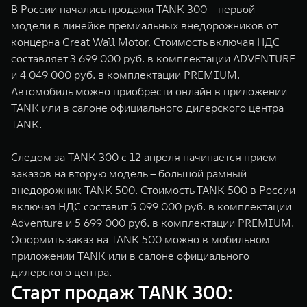
В России начались продажи TANK 300 – первой
WEY 07
WEY 05
модели в линейке премиальных внедорожников от
Расширяя границы комфорта
Эстетика нов
концерна Great Wall Motor. Cтоимость включая НДС
от 6 149 000 ₽
от 5 699 0
составляет 3 699 000 руб. в комплектации ADVENTURE
и 4 049 000 руб. в комплектации PREMIUM.
Автомобиль можно приобрести онлайн в приложении
TANK или в салоне официального дилерского центра
TANK.
Следом за TANK 300 с 12 апреля начинается прием
заказов на вторую модель – большой рамный
внедорожник TANK 500. Cтоимость TANK 500 в России
WEY 80
WEY 80 
включая НДС составит 5 099 000 руб. в комплектации
Масштаб возможностей
Масштаб воз
от 6 449 000 ₽
от 8 099 
Adventure и 5 699 000 руб. в комплектации PREMIUM.
Оформить заказ на TANK 500 можно в мобильном
приложении TANK или в салоне официального
дилерского центра.
Старт продаж TANK 300: