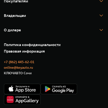
Покупателям
TANK 500
TANK 700
Спецпредложения
Тест-драйв
Владельцам
TANK Финансы
TANK Кредит
Гарантия
TANK Лизинг
Помощь на дороге
Корпоративным клиентам
О дилере
Новые цифровые сервисы TANK
Зарядные станции
Подписки
О нас
Специальные предложения
35 лет GWM
Сервис
Политика конфиденциальности
GWM ТЕХ ДЕНЬ
Нулевое ТО
Новости
Правовая информация
Моторные масла
+7 (862) 445-62-01
online@keyauto.ru
КЛЮЧАВТО Сочи