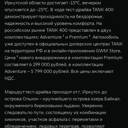
Иркутской области достигает -15°C, вечером
WEY 07
WEY 05
опускается до -25°C. В ходе тест-драйва TANK 400
Расширяя границы комфорта
Эстетика нов
демонстрирует проходимость на бездорожье,
от 6 149 000 ₽
от 5 699 0
надежность и высокий уровень комфорта. На
российском рынке TANK 400 представлен в двух
комплектациях: Adventure ¹ и Premium ². Автомобиль
уже доступен в официальных дилерских центрах TANK
на территории РФ и в онлайн-приложении GWM Store.
Цена ³ нового внедорожника в комплектации Premium
составляет 6 199 000 рублей, в комплектации
Adventure – 5 799 000 рублей. Все цены включают
НДС.
WEY 80
WEY 80 
Масштаб возможностей
Масштаб воз
Маршрут тест-драйва проходит от г. Иркутск до
от 6 449 000 ₽
от 8 099 
острова Ольхон – крупнейшего острова озера Байкал,
окруженного бирюзовыми льдами. Уверенно
следовать по пути, состоящему из комбинации
зимников, участков асфальта с переметами и
обледенением, ледовых переправ, позволяют