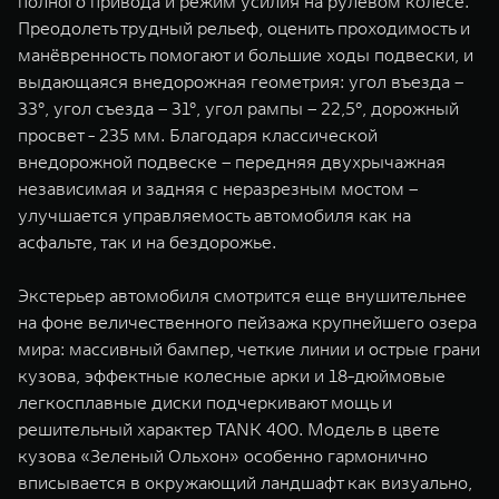
полного привода и режим усилия на рулевом колесе.
Преодолеть трудный рельеф, оценить проходимость и
манёвренность помогают и большие ходы подвески, и
выдающаяся внедорожная геометрия: угол въезда –
33°, угол съезда – 31°, угол рампы – 22,5°, дорожный
просвет - 235 мм. Благодаря классической
внедорожной подвеске – передняя двухрычажная
независимая и задняя с неразрезным мостом –
улучшается управляемость автомобиля как на
асфальте, так и на бездорожье.
Экстерьер автомобиля смотрится еще внушительнее
на фоне величественного пейзажа крупнейшего озера
мира: массивный бампер, четкие линии и острые грани
кузова, эффектные колесные арки и 18-дюймовые
легкосплавные диски подчеркивают мощь и
решительный характер TANK 400. Модель в цвете
кузова «Зеленый Ольхон» особенно гармонично
вписывается в окружающий ландшафт как визуально,