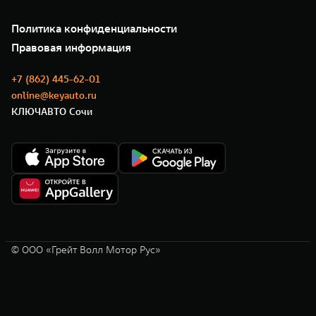
Подписки
О нас
Специальные предложения
35 лет GWM
Сервис
Политика конфиденциальности
GWM ТЕХ ДЕНЬ
Нулевое ТО
Новости
Правовая информация
Моторные масла
+7 (862) 445-62-01
online@keyauto.ru
КЛЮЧАВТО Сочи
© ООО «Грейт Волл Мотор Рус»