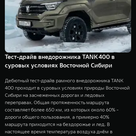
TANK Финансы
Сервис
Корпоративным клиентам
Специальные предложения
Моторные масла
TANK ФИНАНСЫ
TANK Кредит
ЦИФРОВЫЕ СЕРВИСЫ TANK
TANK Лизинг
Цифровые сервисы TANK
Тест-драйв внедорожника TANK 400 в
TANK 500
TANK 700
суровых условиях Восточной Сибири
TANK Страхование
Подписки
Веди за собой
Сила признан
от 6 499 000 ₽
от 10 199 
Дебютный тест-драйв рамного внедорожника TANK
400 проходит в суровых условиях природы Восточной
Сибири на заснеженных дорогах и ледовых
переправах. Общая протяженность маршрута
составляет более 650 км, из которых около 60% -
дороги общего пользования, а примерно 40%
маршрута приходится на бездорожье и лед. В
настоящее время температура воздуха днём в