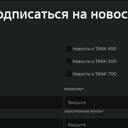
соверов и внедорожников HAVAL, выносливых пикапов G
одписаться на новос
 также новый технологичный бренд SALOON – в совокупно
олдинга GWM входят 80 дочерних компаний, а штат включае
в год. По итогам 2021 года общая выручка компании увел
r занимает первое место по объёмам продаж пикапов в Кит
 России, Китае, Японии, США, Германии, Индии, Австрии и
Новости о TANK 400
ных комплексов и 4 зарубежных – в России, Таиланде, Бра
Новости о TANK 500
Новости о TANK 700
ФАМИЛИЯ
ЭЛЕКТРОННАЯ ПОЧТА