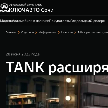
Официальный дилер TANK
КЛЮЧАВТО Сочи
Сочи, ул. Кипарисовая, 16/1
+7 (862) 445-62-01
Модели
Автомобили в наличии
Покупателям
Владельцам
О дилере
Главная
О дилере
Информация
Новости
TANK расширяет диле
28 июня 2023 года
TANK расширя