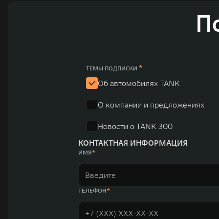
автомобильных брендов GWM – интеллектуальных крос
П
электромобилей ORA, премиальных кроссоверов WEY, а
автомобилей в более чем 60 регионах мира. В состав х
продажи GWM превышают отметку в 1 млн автомобилей 
юаней (1,6 трлн рублей). С 1998 года Great Wall Moto
*
ТЕМЫ ПОДПИСКИ
систему исследований и разработок, включая центры в
Об автомобилях TANK
«14+5», которая включает 10 внутренних производствен
О компании и предложениях
автомобилей.
Новости о TANK 300
КОНТАКТНАЯ ИНФОРМАЦИЯ
ИМЯ
ТЕЛЕФОН