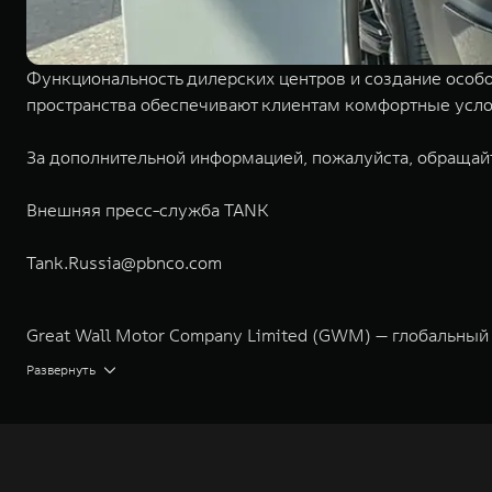
Функциональность дилерских центров и создание особ
пространства обеспечивают клиентам комфортные усло
За дополнительной информацией, пожалуйста, обращай
Внешняя пресс-служба TANK
Tank.Russia@pbnco.com
Great Wall Motor Company Limited (GWM) — глобальный
экологичном производстве. Компания была зарегистрир
Развернуть
концерна GWM включает проектирование, исследования 
GWM сосредоточена на конструкторских разработках ав
технологическое преимущество GWM и позволяет созда
активный вклад в создание технологического ландшафт