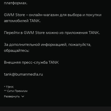
платформах.
GWM Store – онлайн-магазин для выбора и покупки
автомобилей TANK.
Перейти в GWM Store можно из приложения TANK.
За дополнительной информацией, пожалуйста,
обращайтесь:
Внешняя пресс-служба TANK
tank@bumanmedia.ru
* ТЭНК
** Сити Премиум
Great Wall Motor Company Limited (GWM) — глобальный производитель
Развернуть
внедорожников, кроссоверов и пикапов, специализирующийся на
интеллектуальных технологиях и экологичном производстве. Компания
была зарегистрирована на Гонконгской и Шанхайской фондовых биржах
в 2003 и 2011 годах соответственно. Сфера деятельности концерна