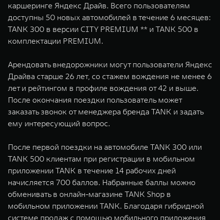
каршеринге Яндекс Драйв. Всего пользователям
WEY 07
WEY 05
доступны 50 новых автомобилей в течение 6 месяцев:
Расширяя границы комфорта
Эстетика нов
TANK 300 в версии CITY PREMIUM ** и TANK 500 в
от 6 149 000 ₽
от 5 699 0
комплектации PREMIUM.
Арендовать внедорожники могут пользователи Яндекс
Драйва старше 26 лет, со стажем вождения не менее 6
лет и рейтингом в профиле вождения от 42 и выше.
После окончания поездки пользователь может
заказать звонок от менеджера бренда TANK и задать
ему интересующий вопрос.
WEY 80
WEY 80 
После первой поездки на автомобиле TANK 300 или
Масштаб возможностей
Масштаб воз
TANK 500 клиентам при регистрации в мобильном
от 6 449 000 ₽
от 8 099 
приложении TANK в течение 14 рабочих дней
начисляется 700 баллов. Набранные баллы можно
обменивать в онлайн-магазине TANK Shop в
мобильном приложении TANK. Благодаря гибридной
системе продаж с помощью мобильного приложения