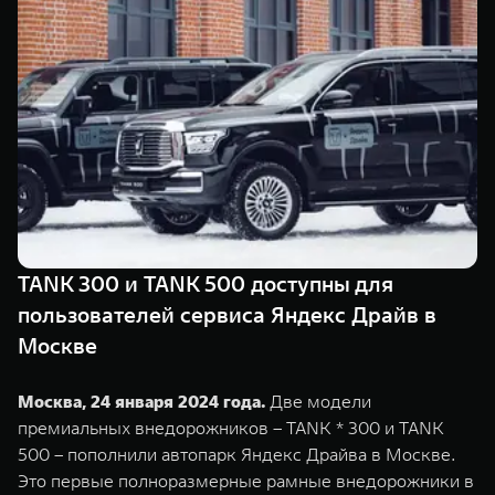
TANK Финансы
Сервис
Корпоративным клиентам
Специальные предложения
Моторные масла
TANK ФИНАНСЫ
TANK Кредит
ЦИФРОВЫЕ СЕРВИСЫ TANK
TANK Лизинг
Цифровые сервисы TANK
TANK 500
TANK 700
TANK Страхование
Подписки
Веди за собой
Сила признан
от 6 499 000 ₽
от 10 199 
TANK 300 и TANK 500 доступны для
пользователей сервиса Яндекс Драйв в
Москве
Москва, 24 января 2024 года.
Две модели
премиальных внедорожников – TANK * 300 и TANK
500 – пополнили автопарк Яндекс Драйва в Москве.
Это первые полноразмерные рамные внедорожники в