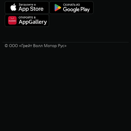
© ООО «Грейт Волл Мотор Рус»