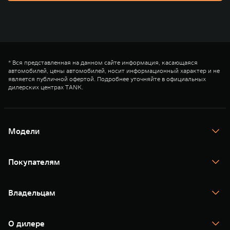
* Вся представленная на данном сайте информация, касающаяся
автомобилей, цены автомобилей, носит информационный характер и не
является публичной офертой. Подробнее уточняйте в официальных
дилерских центрах TANK.
Модели
TANK 300
TANK 400
Покупателям
TANK 500
TANK 700
Спецпредложения
Тест-драйв
Владельцам
TANK Финансы
TANK Кредит
Гарантия
TANK Лизинг
Помощь на дороге
Корпоративным клиентам
О дилере
Новые цифровые сервисы TANK
Зарядные станции