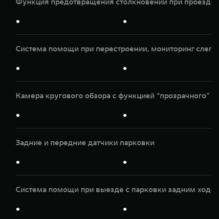
Функция предотвращения столкновений при проезде п
●
●
Система помощи при перестроении, мониторинг слепы
●
●
Камера кругового обзора с функцией “прозрачного” к
●
●
Задние и передние датчики парковки
●
●
Система помощи при выезде с парковки задним ходом
●
●