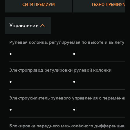
WEY 07
WEY 05
СИТИ ПРЕМИУМ
ТЕХНО ПРЕМИУМ
Расширяя границы комфорта
Эстетика ново
от 6 149 000 ₽
от 5 699 00
Управление
Рулевая колонка, регулируемая по высоте и вылету
●
●
Электропривод регулировки рулевой колонки
WEY 80
WEY 80 Л
●
●
Масштаб возможностей
Масштаб возм
от 6 449 000 ₽
от 8 099 0
Электроусилитель рулевого управления с переменны
●
●
Блокировка переднего межколёсного дифференциала