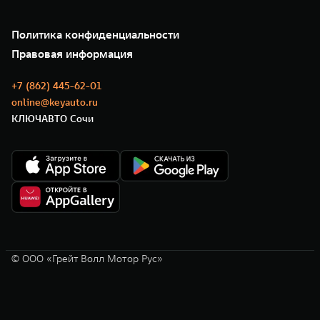
Подписки
О нас
Специальные предложения
35 лет GWM
Сервис
Политика конфиденциальности
GWM ТЕХ ДЕНЬ
Нулевое ТО
Новости
Правовая информация
Моторные масла
+7 (862) 445-62-01
online@keyauto.ru
КЛЮЧАВТО Сочи
© ООО «Грейт Волл Мотор Рус»