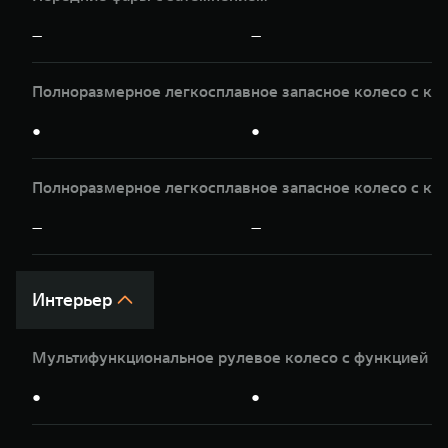
—
—
Полноразмерное легкосплавное запасное колесо с кр
●
●
Полноразмерное легкосплавное запасное колесо с кр
—
—
Интерьер
Мультифункциональное рулевое колесо с функцией п
●
●