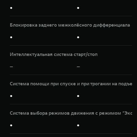
●
●
Блокировка заднего межколёсного дифференциала
●
●
Интеллектуальная система старт/стоп
—
—
Система помощи при спуске и при трогании на подъем
●
●
Система выбора режимов движения с режимом “Эксп
●
●