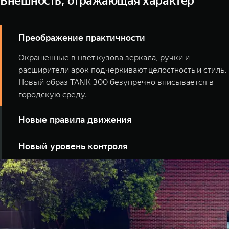
Внешность, отражающая характер
Преображение практичности
Окрашенные в цвет кузова зеркала, ручки и
расширители арок подчеркивают целостность и стиль.
Новый образ TANK 300 безупречно вписывается в
городскую среду.
Новые правила движения
В комплектациях Сити Драйв и Сити Премиум
Новый уровень контроля
установлены диски увеличенного размера и нового
дизайна.
Новое рулевое колесо с улучшенной эргономикой
превращает любое путешествие в удовольствие.