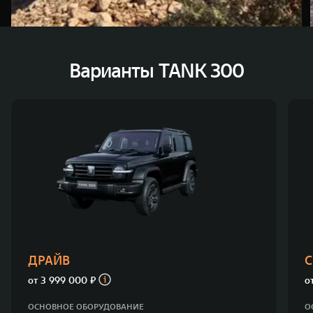
Варианты TANK 300
ДРАЙВ
С
от
3 999 000 ₽
о
ОСНОВНОЕ ОБОРУДОВАНИЕ
О