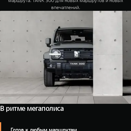
маршрута. TANK 300 для новых маршрутов и новых
WEY 07
WEY 05
впечатлений.
Расширяя границы комфорта
Эстетика ново
от 6 149 000 ₽
от 5 699 0
WEY 80
WEY 80 Л
Масштаб возможностей
Масштаб возм
от 6 449 000 ₽
от 8 099 0
В ритме мегаполиса
Готов к любым маршрутам