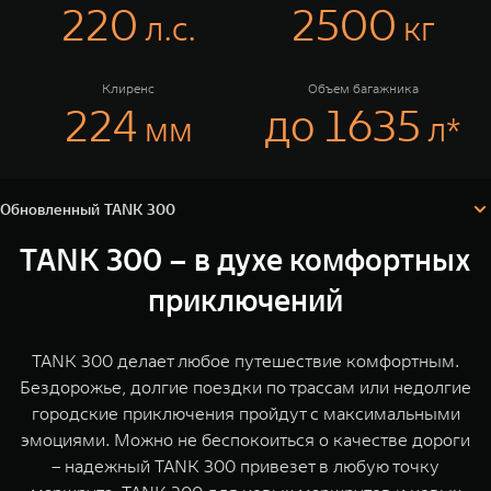
TANK Финансы
Сервис
220
2500
л.c.
кг
Корпоративным клиентам
Специальные предложения
Клиренс
Объем багажника
Обновленный TANK 300
Моторные масла
224
до 1635
TANK ФИНАНСЫ
TANK 300
мм
л*
Аксессуары
TANK Кредит
ЦИФРОВЫЕ СЕРВИСЫ TANK
Технические характеристики
Конфигуратор
TANK Лизинг
Цифровые сервисы TANK
Комплектации и цены
Обновленный TANK 300
TANK 500
TANK 700
TANK Страхование
Подписки
Веди за собой
Сила признан
TANK 300 – в духе комфортных
от 6 499 000 ₽
от 10 199 
приключений
TANK 300 делает любое путешествие комфортным.
Бездорожье, долгие поездки по трассам или недолгие
городские приключения пройдут с максимальными
эмоциями. Можно не беспокоиться о качестве дороги
– надежный TANK 300 привезет в любую точку